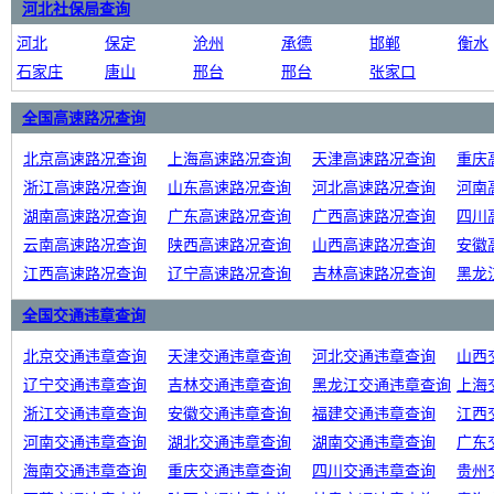
河北社保局查询
河北
保定
沧州
承德
邯郸
衡水
石家庄
唐山
邢台
邢台
张家口
全国高速路况查询
北京高速路况查询
上海高速路况查询
天津高速路况查询
重庆
浙江高速路况查询
山东高速路况查询
河北高速路况查询
河南
湖南高速路况查询
广东高速路况查询
广西高速路况查询
四川
云南高速路况查询
陕西高速路况查询
山西高速路况查询
安徽
江西高速路况查询
辽宁高速路况查询
吉林高速路况查询
黑龙
全国交通违章查询
北京交通违章查询
天津交通违章查询
河北交通违章查询
山西
辽宁交通违章查询
吉林交通违章查询
黑龙江交通违章查询
上海
浙江交通违章查询
安徽交通违章查询
福建交通违章查询
江西
河南交通违章查询
湖北交通违章查询
湖南交通违章查询
广东
海南交通违章查询
重庆交通违章查询
四川交通违章查询
贵州