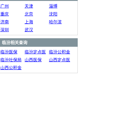
广州
天津
淄博
重庆
北京
沈阳
济南
上海
哈尔滨
深圳
武汉
临汾相关查询
临汾医保
临汾定点医
临汾公积金
临汾社保局
院
山西医保
山西定点医
山西公积金
院