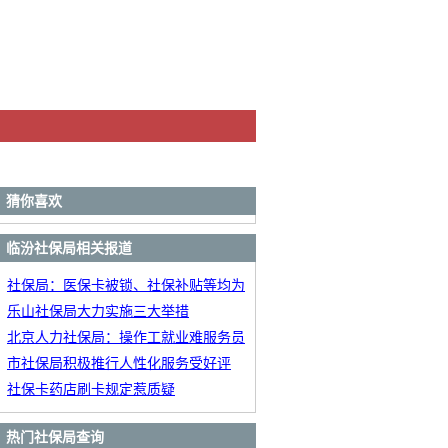
猜你喜欢
临汾社保局相关报道
社保局：医保卡被锁、社保补贴等均为
诈骗
乐山社保局大力实施三大举措
北京人力社保局：操作工就业难服务员
缺口大
市社保局积极推行人性化服务受好评
社保卡药店刷卡规定惹质疑
热门社保局查询