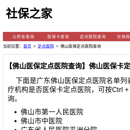
社保之家
公积金查询
医保卡查询
定点医院查询
社保局
当前位置：
首页
>
定点医院
> 佛山医保定点医院查询
【佛山医保定点医院查询】佛山医保卡定
下面是广东佛山医保定点医院名单列
保医疗机构
疗机构是否医保卡定点医院，可按Ctrl 
询。
佛山市第一人民医院
佛山市中医院